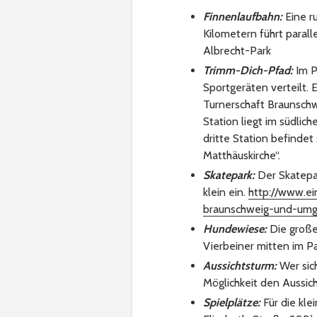
Finnenlaufbahn:
Eine r
Kilometern führt paral
Albrecht-Park
Trimm-Dich-Pfad
:
Im P
Sportgeräten verteilt. 
Turnerschaft Braunschw
Station liegt im südlic
dritte Station befindet
Matthäuskirche“.
Skatepark:
Der Skatepark
klein ein.
http://www.ei
braunschweig-und-um
Hundewiese:
Die große
Vierbeiner mitten im Pa
Aussichtsturm:
Wer sich
Möglichkeit den Aussi
Spielplätze:
Für die kle