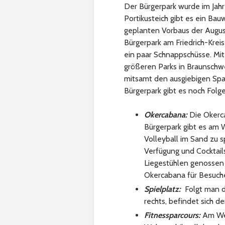
Der Bürgerpark wurde im Jahr 
Portikusteich gibt es ein Bau
geplanten Vorbaus der August
Bürgerpark am Friedrich-Kreis
AKZENTE
ein paar Schnappschüsse. Mit
größeren Parks in Braunschwe
mitsamt den ausgiebigen Spa
Herzförmige
Bürgerpark gibt es noch Fol
Spieße zum
Valentinstag
Okercabana
:
Die Okerca
Bürgerpark gibt es am W
„Der Tierlade
Wenden
Volleyball im Sand zu 
Verfügung und Cocktail
Liegestühlen genossen 
Okercabana für Besuche
Spielplatz:
Folgt man 
rechts, befindet sich de
Fitnessparcours
:
Am We