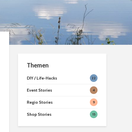
[ein]heimisc
Hexenbesen zum
Second Han
anbeißen
Geschäfte in
Braunschwei
Teelicht Dekoration
Braunschwei
aus Kürbissen
Weihnachtsm
2022
Themen
DIY / Life-Hacks
22
Event Stories
4
Regio Stories
9
Shop Stories
15