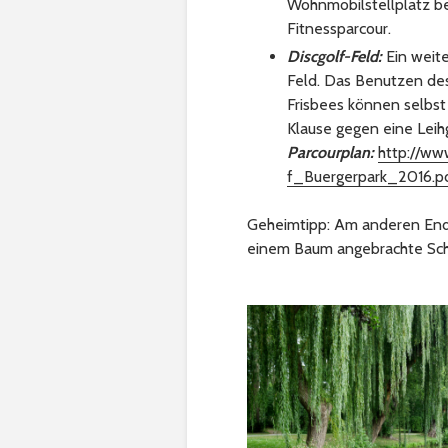
Wohnmobilstellplatz bef
Fitnessparcour.
Discgolf-Feld:
Ein weite
Feld. Das Benutzen des 
Frisbees können selbst 
Klause gegen eine Leih
Parcourplan:
http://ww
f_Buergerpark_2016.p
Geheimtipp: Am anderen Ende 
einem Baum angebrachte Sch