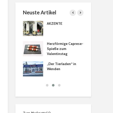
Neuste Artikel
cher Türkranz
AKZENTE
Br
Pr
tanien
Herzförmige Caprese-
He
ranz
Spieße zum
an
Valentinstag
ns Tee- &
„Der Tierladen“ in
Tee
ezialitäten in
Wenden
aus
hweig: Ein
ür alle Sinne