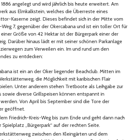
1886 angelegt und wird jährlich bis heute erweitert. Am
werk aus Elmkalkstein, welches die Überreste eines
tor-Kaserne zeigt. Dieses befindet sich in der Mitte vom
-Weg 7, gegenüber der Okercabana und ist ein toller Ort für
Braunschweiger
Herbstli
 einer Größe von 42 Hektar ist der Bürgerpark einer der
Produkte
ig. Darüber hinaus lädt er mit seiner schönen Parkanlage
zierwegen zum Verweilen ein. Im und rund um den
 Caprese-
Hexenbesen zum
DIY Kas
gendes zu entdecken:
anbeißen
Herbstk
bana ist ein an der Oker liegender Beachclub. Mitten im
erkstättenweg, die Möglichkeit mit karibischen Flair
n“ in
Teelicht Dekoration
Jefferso
aus Kürbissen
Kaffeesp
spielen. Unter anderem stehen Tretboote als Leihgabe zur
Braunsc
s sowie diverse Grillspeisen können entspannt in
Genuss f
werden. Von April bis September sind die Tore der
r geöffnet.
dem Friedrich-Kreis-Weg bis zum Ende und geht dann nach
r Spielplatz „Bürgerpark“ auf der rechten Seite.
rkstättenweg zwischen den Kleingärten und dem