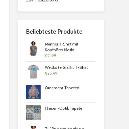
Zum Merkzettel
0
Beliebteste Produkte
Männer T-Shirt mit
Kopfhörer Motiv
€
21,99
Weltkarte Graffiti T-Shirt
€
25,49
Ornament Tapeten
Fliesen-Optik Tapete
Zu Vino sag ich nie no