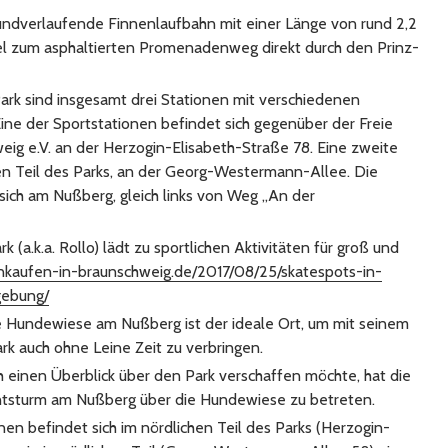
undverlaufende Finnenlaufbahn mit einer Länge von rund 2,2
lel zum asphaltierten Promenadenweg direkt durch den Prinz-
ark sind insgesamt drei Stationen mit verschiedenen
Eine der Sportstationen befindet sich gegenüber der Freie
eig e.V. an der Herzogin-Elisabeth-Straße 78. Eine zweite
hen Teil des Parks, an der Georg-Westermann-Allee. Die
 sich am Nußberg, gleich links von Weg „An der
 (a.k.a. Rollo) lädt zu sportlichen Aktivitäten für groß und
nkaufen-in-braunschweig.de/2017/08/25/skatespots-in-
gebung/
 Hundewiese am Nußberg ist der ideale Ort, um mit seinem
rk auch ohne Leine Zeit zu verbringen.
 einen Überblick über den Park verschaffen möchte, hat die
chtsturm am Nußberg über die Hundewiese zu betreten.
inen befindet sich im nördlichen Teil des Parks (Herzogin-