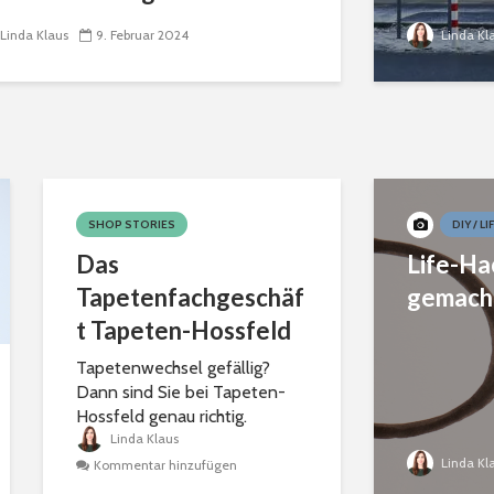
Linda Klaus
9. Februar 2024
Linda Kl
SHOP STORIES
DIY / L
Das
Life-Ha
Tapetenfachgeschäf
gemach
t Tapeten-Hossfeld
Tapetenwechsel gefällig?
Dann sind Sie bei Tapeten-
Hossfeld genau richtig.
Linda Klaus
Linda Kl
Kommentar hinzufügen