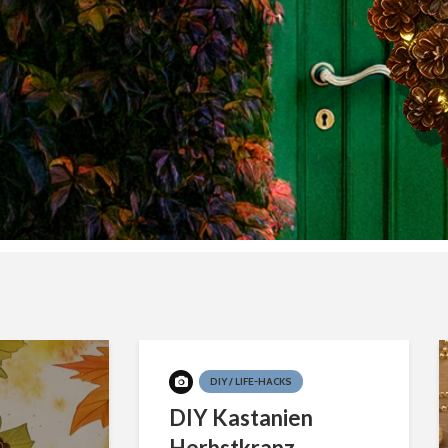
DIY / LIFE-HACKS
DIY Kastanien
Herbstkranz