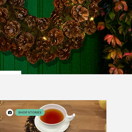
[ein]heimisc
Hexenbesen zum
Second Han
anbeißen
Geschäfte in
Braunschwei
Teelicht Dekoration
Braunschwei
aus Kürbissen
Weihnachtsm
2022
SHOP STORIES