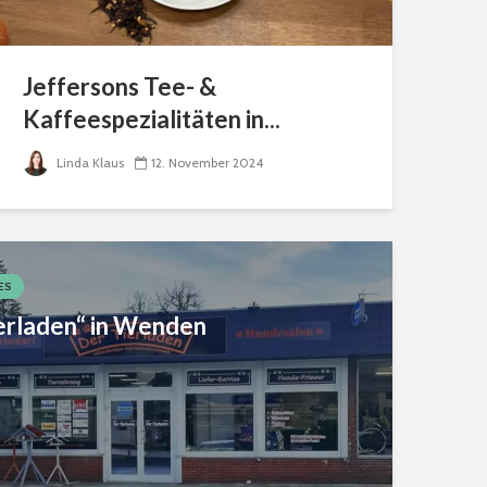
Jeffersons Tee- &
Kaffeespezialitäten in...
Linda Klaus
12. November 2024
ES
erladen“ in Wenden