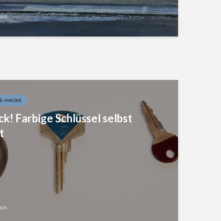
aus
IFE-HACKS
ck! Farbige Schlüssel selbst
t
aus