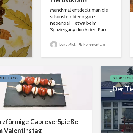
Manchmal entdeckt man die
schönsten Ideen ganz
nebenbei – etwa beim
Spaziergang durch den Park,...
Lena Mick
Kommentare
 / LIFE-HACKS
SHOP STORI
„Der Ti
rzförmige Caprese-Spieße
m Valentinstag