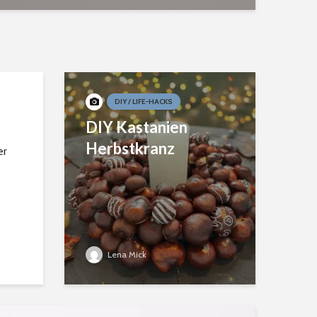
DIY / LIFE-HACKS
DIY Kastanien
Herbstkranz
er
Lena Mick