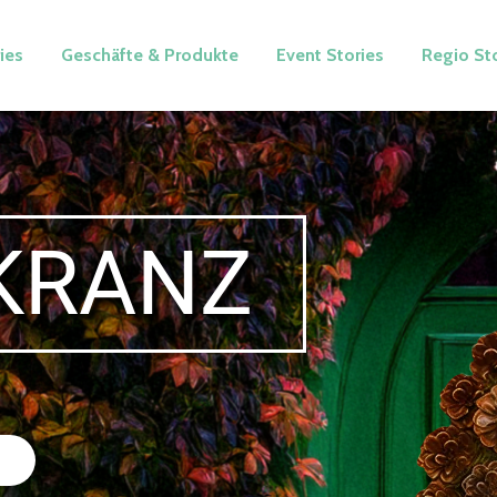
ies
Geschäfte & Produkte
Event Stories
Regio St
ANZ