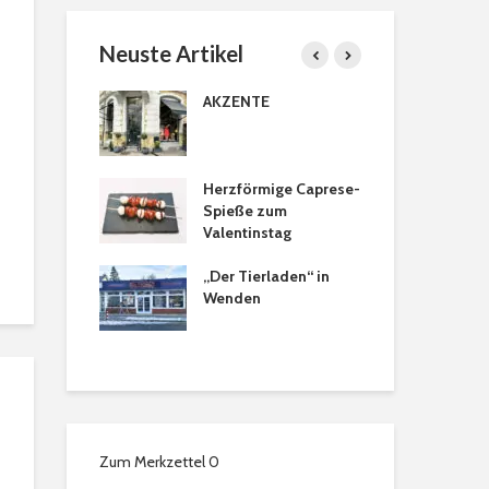
Neuste Artikel
cher Türkranz
AKZENTE
Br
Pr
tanien
Herzförmige Caprese-
He
ranz
Spieße zum
an
Valentinstag
ns Tee- &
„Der Tierladen“ in
Tee
ezialitäten in
Wenden
aus
hweig: Ein
ür alle Sinne
Zum Merkzettel
0