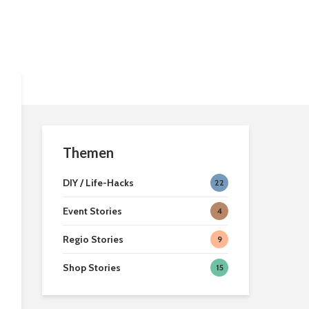
[ein]heimisc
Hexenbesen zum
Second Han
anbeißen
Geschäfte in
Braunschwei
Teelicht Dekoration
Braunschwei
aus Kürbissen
Weihnachtsm
2022
Themen
DIY / Life-Hacks
22
Event Stories
4
Regio Stories
9
Shop Stories
15