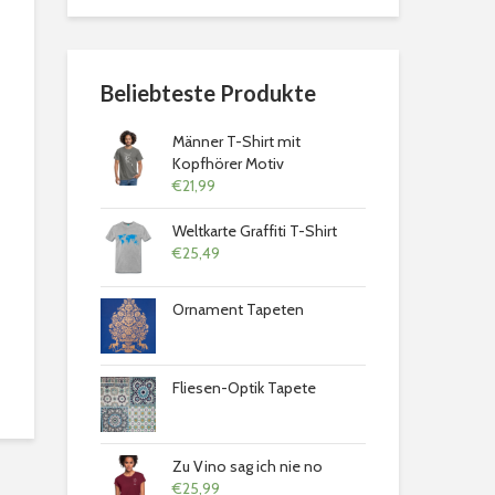
Beliebteste Produkte
Männer T-Shirt mit
Kopfhörer Motiv
€
21,99
Weltkarte Graffiti T-Shirt
€
25,49
Ornament Tapeten
Fliesen-Optik Tapete
Zu Vino sag ich nie no
€
25,99