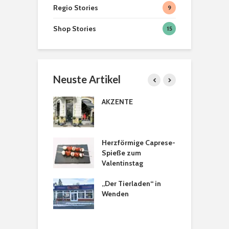
Regio Stories
9
Shop Stories
15
Neuste Artikel
licher Türkranz
AKZENTE
B
P
astanien
Herzförmige Caprese-
H
tkranz
Spieße zum
a
Valentinstag
sons Tee- &
„Der Tierladen“ in
T
spezialitäten in
Wenden
a
chweig: Ein
 für alle Sinne