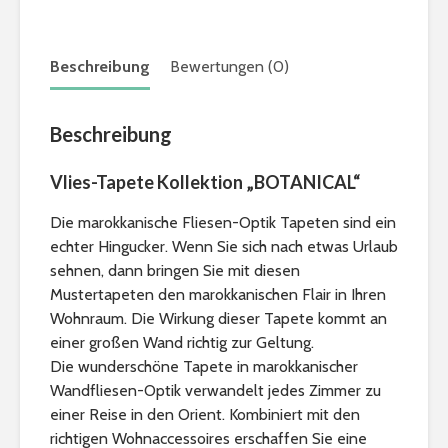
Beschreibung
Bewertungen (0)
Beschreibung
Vlies-Tapete Kollektion „BOTANICAL“
Die marokkanische Fliesen-Optik Tapeten sind ein
Braunschweiger
Wohlfühlor
echter Hingucker. Wenn Sie sich nach etwas Urlaub
Produkte
Löwenstad
[ein]heim
sehnen, dann bringen Sie mit diesen
Mustertapeten den marokkanischen Flair in Ihren
Hexenbesen zum
Second H
Wohnraum. Die Wirkung dieser Tapete kommt an
anbeißen
Geschäfte
einer großen Wand richtig zur Geltung.
Braunsch
Die wunderschöne Tapete in marokkanischer
Teelicht Dekoration
Braunsch
Wandfliesen-Optik verwandelt jedes Zimmer zu
aus Kürbissen
Weihnach
einer Reise in den Orient. Kombiniert mit den
2022
richtigen Wohnaccessoires erschaffen Sie eine