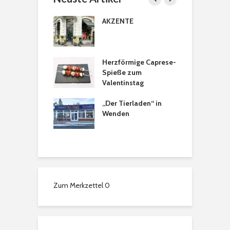
licher Türkranz
AKZENTE
B
P
astanien
Herzförmige Caprese-
H
tkranz
Spieße zum
a
Valentinstag
sons Tee- &
„Der Tierladen“ in
T
spezialitäten in
Wenden
a
chweig: Ein
 für alle Sinne
Zum Merkzettel
0