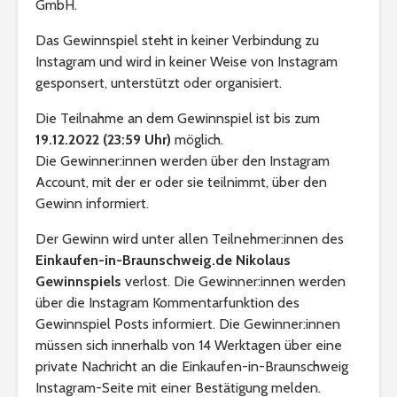
GmbH.
Das Gewinnspiel steht in keiner Verbindung zu
Instagram und wird in keiner Weise von Instagram
gesponsert, unterstützt oder organisiert.
Die Teilnahme an dem Gewinnspiel ist bis zum
19.12.2022 (23:59 Uhr)
möglich.
Die Gewinner:innen werden über den Instagram
Account, mit der er oder sie teilnimmt, über den
Braunschweiger
Wohlfühlor
Gewinn informiert.
Produkte
Löwenstad
[ein]heim
Der Gewinn wird unter allen Teilnehmer:innen des
Einkaufen-in-Braunschweig.de Nikolaus
Hexenbesen zum
Second H
Gewinnspiels
verlost. Die Gewinner:innen werden
anbeißen
Geschäfte
über die Instagram Kommentarfunktion des
Braunsch
Gewinnspiel Posts informiert. Die Gewinner:innen
Teelicht Dekoration
Braunsch
müssen sich innerhalb von 14 Werktagen über eine
aus Kürbissen
Weihnach
private Nachricht an die Einkaufen-in-Braunschweig
2022
Instagram-Seite mit einer Bestätigung melden.