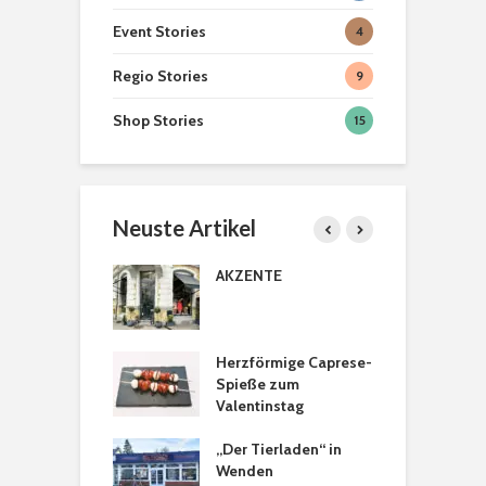
Event Stories
4
Regio Stories
9
Shop Stories
15
Neuste Artikel
Braunschweiger
Wohlfühlor
Produkte
Löwenstad
licher Türkranz
AKZENTE
B
[ein]heim
P
Hexenbesen zum
Second H
anbeißen
Geschäfte
astanien
Herzförmige Caprese-
H
Braunsch
tkranz
Spieße zum
a
Valentinstag
Teelicht Dekoration
Braunsch
aus Kürbissen
Weihnach
sons Tee- &
„Der Tierladen“ in
T
2022
spezialitäten in
Wenden
a