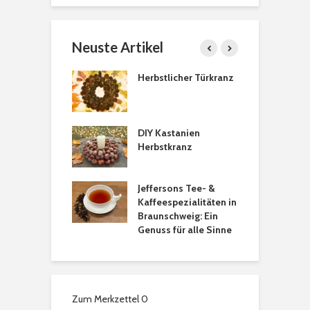
Neuste Artikel
Herbstlicher Türkranz
AKZENTE
DIY Kastanien
Herzförmige
Herbstkranz
Spieße zum
Valentinsta
ion
Jeffersons Tee- &
„Der Tierlad
Kaffeespezialitäten in
Wenden
Braunschweig: Ein
Genuss für alle Sinne
Zum Merkzettel
0