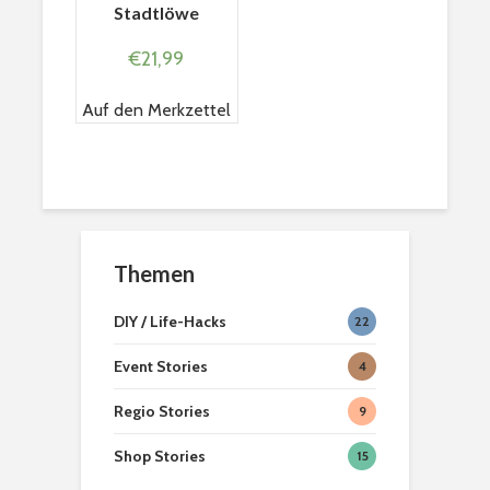
Stadtlöwe
€
21,99
Auf den Merkzettel
Braunschweiger
Wohlfühlor
Themen
Produkte
Löwenstad
[ein]heim
DIY / Life-Hacks
22
Hexenbesen zum
Second H
anbeißen
Geschäfte
Event Stories
4
Braunsch
Regio Stories
9
Teelicht Dekoration
Braunsch
aus Kürbissen
Weihnach
Shop Stories
15
2022