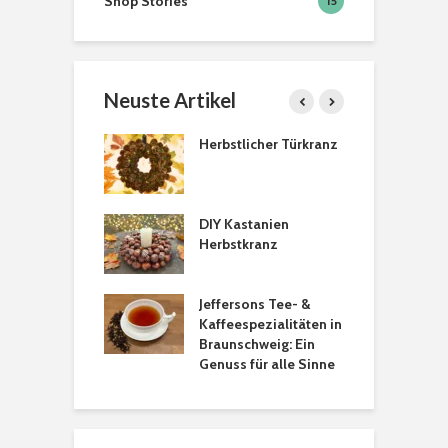
Shop Stories
15
Neuste Artikel
Herbstlicher Türkranz
AKZENTE
DIY Kastanien
Herzförmige
Herbstkranz
Spieße zum
Valentinsta
ion
Jeffersons Tee- &
„Der Tierlad
Kaffeespezialitäten in
Wenden
Braunschweig: Ein
Genuss für alle Sinne