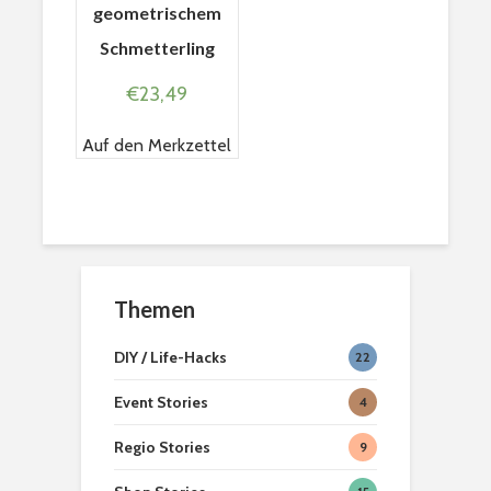
geometrischem
Schmetterling
€
23,49
Auf den Merkzettel
Braunschweiger
Wohlfühlor
Produkte
Löwenstad
[ein]heim
Themen
Hexenbesen zum
Second H
DIY / Life-Hacks
22
anbeißen
Geschäfte
Braunsch
Event Stories
4
Teelicht Dekoration
Braunsch
Regio Stories
aus Kürbissen
Weihnach
9
2022