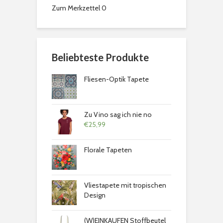
Zum Merkzettel
0
Beliebteste Produkte
Fliesen-Optik Tapete
Zu Vino sag ich nie no
€
25,99
Florale Tapeten
Vliestapete mit tropischen
Design
(W)EINKAUFEN Stoffbeutel