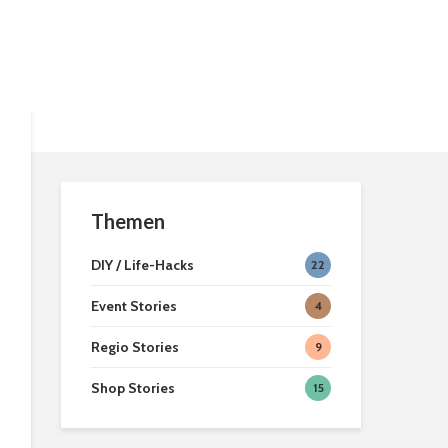
[ein]heimisc
Hexenbesen zum
Second Han
anbeißen
Geschäfte in
Braunschwei
Teelicht Dekoration
Braunschwei
aus Kürbissen
Weihnachtsm
2022
Themen
DIY / Life-Hacks
22
Event Stories
4
Regio Stories
9
Shop Stories
15