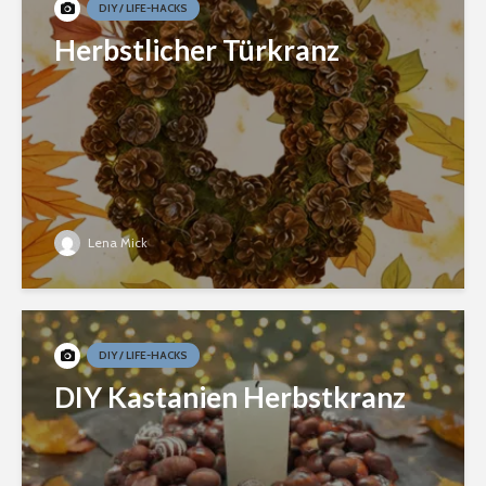
DIY / LIFE-HACKS
Herbstlicher Türkranz
Lena Mick
DIY / LIFE-HACKS
DIY Kastanien Herbstkranz