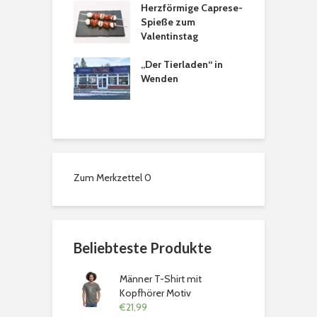
astanien
Herzförmige Caprese-
H
tkranz
Spieße zum
a
Valentinstag
sons Tee- &
„Der Tierladen“ in
T
spezialitäten in
Wenden
a
chweig: Ein
 für alle Sinne
Zum Merkzettel
0
Beliebteste Produkte
Männer T-Shirt mit
Kopfhörer Motiv
€
21,99