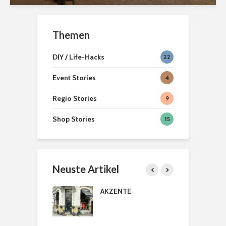
Themen
DIY / Life-Hacks
22
Event Stories
4
Regio Stories
9
Shop Stories
15
Neuste Artikel
licher Türkranz
AKZENTE
B
P