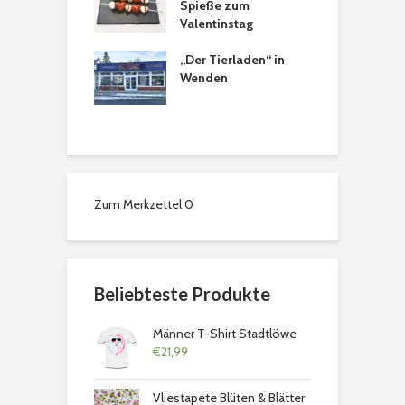
tkranz
Spieße zum
a
Valentinstag
sons Tee- &
„Der Tierladen“ in
T
spezialitäten in
Wenden
a
chweig: Ein
 für alle Sinne
Zum Merkzettel
0
Beliebteste Produkte
Männer T-Shirt Stadtlöwe
€
21,99
Vliestapete Blüten & Blätter