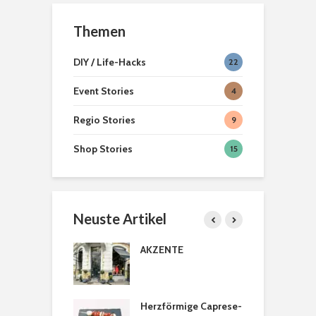
Themen
DIY / Life-Hacks
22
Event Stories
4
Regio Stories
9
Shop Stories
15
Neuste Artikel
licher Türkranz
AKZENTE
B
P
astanien
Herzförmige Caprese-
H