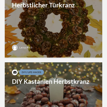
Herbstlicher Türkranz
Lena Mick
DIY / LIFE-HACKS
DIY Kastanien Herbstkranz