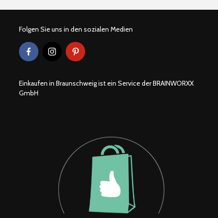
Folgen Sie uns in den sozialen Medien
Einkaufen in Braunschweig ist ein Service der BRAINWORXX
GmbH
Braunschweiger
Wohlfühlor
Produkte
Löwenstad
[ein]heim
Hexenbesen zum
Second H
anbeißen
Geschäfte
Braunsch
Teelicht Dekoration
Braunsch
aus Kürbissen
Weihnach
2022