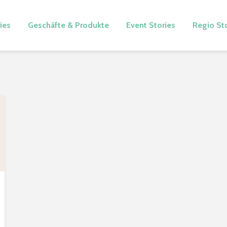
ies
Geschäfte & Produkte
Event Stories
Regio St