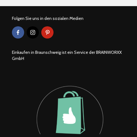
Folgen Sie uns in den sozialen Medien
Einkaufen in Braunschweig ist ein Service der BRAINWORXX
GmbH
Braunschweiger
Wohlfühlor
Produkte
Löwenstad
[ein]heim
Hexenbesen zum
Second H
anbeißen
Geschäfte
Braunsch
Teelicht Dekoration
Braunsch
aus Kürbissen
Weihnach
2022