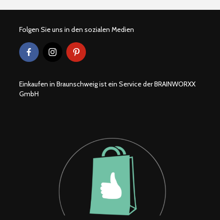
Folgen Sie uns in den sozialen Medien
Einkaufen in Braunschweig ist ein Service der BRAINWORXX
GmbH
Braunschweiger
Wohlfühlor
Produkte
Löwenstad
[ein]heim
Hexenbesen zum
Second H
anbeißen
Geschäfte
Braunsch
Teelicht Dekoration
Braunsch
aus Kürbissen
Weihnach
2022