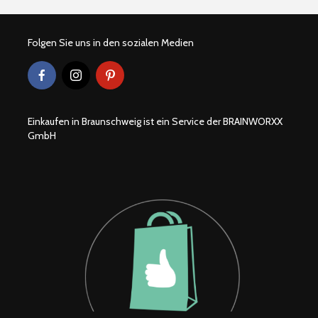
Folgen Sie uns in den sozialen Medien
Einkaufen in Braunschweig ist ein Service der BRAINWORXX
GmbH
Braunschweiger
Wohlfühlor
Produkte
Löwenstad
[ein]heim
Hexenbesen zum
Second H
anbeißen
Geschäfte
Braunsch
Teelicht Dekoration
Braunsch
aus Kürbissen
Weihnach
2022