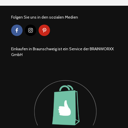
Folgen Sie uns in den sozialen Medien
Einkaufen in Braunschweig ist ein Service der BRAINWORXX
GmbH
Braunschweiger
Wohlfühlor
Produkte
Löwenstad
[ein]heim
Hexenbesen zum
Second H
anbeißen
Geschäfte
Braunsch
Teelicht Dekoration
Braunsch
aus Kürbissen
Weihnach
2022