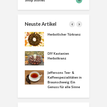
Shop Stories
15
Neuste Artikel
schweiger
Herbstlicher Türkranz
A
kte
besen zum
DIY Kastanien
H
ßen
Herbstkranz
S
V
ht Dekoration
Jeffersons Tee- &
„
ürbissen
Kaffeespezialitäten in
W
Braunschweig: Ein
Genuss für alle Sinne