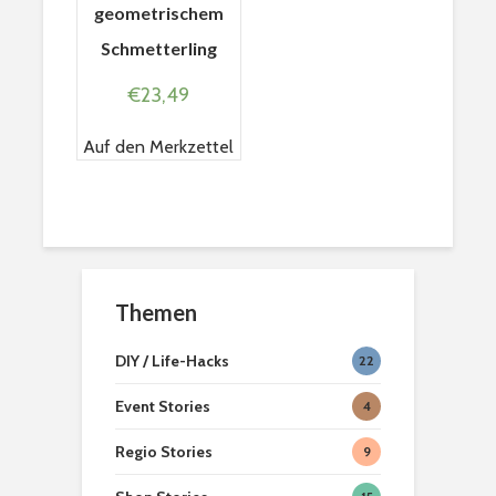
geometrischem
Schmetterling
€
23,49
Auf den Merkzettel
Braunschweiger
Wohlfühlor
Produkte
Löwenstad
[ein]heim
Themen
Hexenbesen zum
Second H
DIY / Life-Hacks
22
anbeißen
Geschäfte
Braunsch
Event Stories
4
Teelicht Dekoration
Braunsch
Regio Stories
aus Kürbissen
Weihnach
9
2022