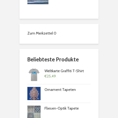
chweig: Ein
 für alle Sinne
Zum Merkzettel
0
Beliebteste Produkte
Weltkarte Graffiti T-Shirt
€
25,49
Ornament Tapeten
Fliesen-Optik Tapete