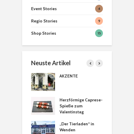
Event Stories
4
Regio Stories
9
Shop Stories
15
Neuste Artikel
Braunschweiger
Wohlfühlor
Produkte
Löwenstad
licher Türkranz
AKZENTE
B
[ein]heim
P
Hexenbesen zum
Second H
anbeißen
Geschäfte
astanien
Herzförmige Caprese-
H
Braunsch
tkranz
Spieße zum
a
Valentinstag
Teelicht Dekoration
Braunsch
aus Kürbissen
Weihnach
sons Tee- &
„Der Tierladen“ in
T
2022
spezialitäten in
Wenden
a